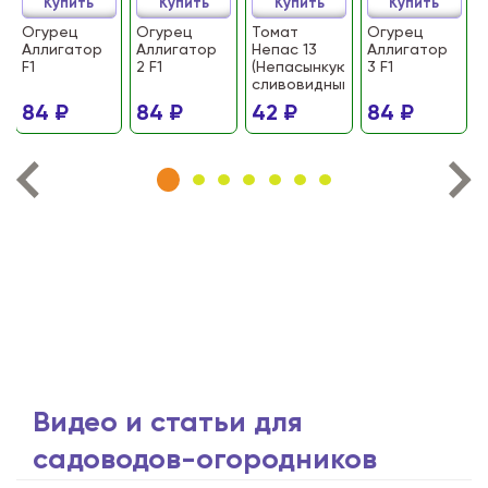
Купить
Купить
Купить
Купить
Огурец
Огурец
Томат
Огурец
Аллигатор
Аллигатор
Непас 13
Аллигатор
F1
2 F1
(Непасынкующийся
3 F1
сливовидный)
84 ₽
84 ₽
42 ₽
84 ₽
Видео и статьи для
садоводов-огородников