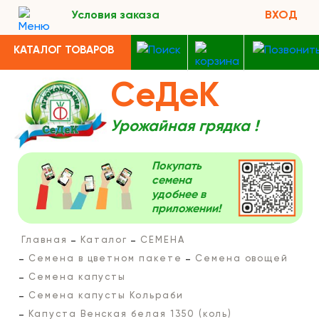
Условия заказа
ВХОД
КАТАЛОГ ТОВАРОВ
СеДеК
Урожайная грядка !
Покупать
семена
удобнее в
приложении!
Главная
Каталог
СЕМЕНА
Семена в цветном пакете
Семена овощей
Семена капусты
Семена капусты Кольраби
Капуста Венская белая 1350 (коль)