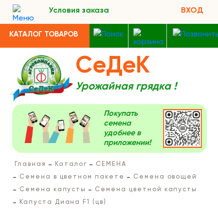
Условия заказа
ВХОД
КАТАЛОГ ТОВАРОВ
СеДеК
Урожайная грядка !
Покупать
семена
удобнее в
приложении!
Главная
Каталог
СЕМЕНА
Семена в цветном пакете
Семена овощей
Семена капусты
Семена цветной капусты
Капуста Диана F1 (цв)