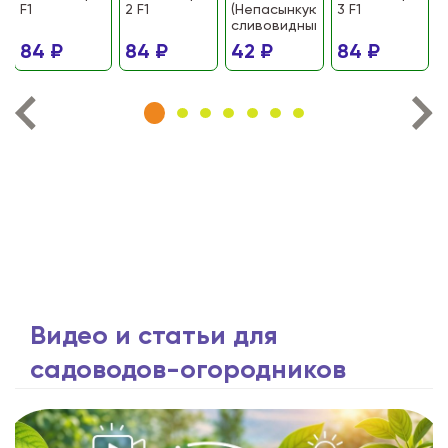
F1
2 F1
(Непасынкующийся
3 F1
сливовидный)
84 ₽
84 ₽
42 ₽
84 ₽
Видео и статьи для
садоводов-огородников