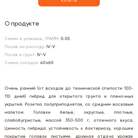
КУПИТЬ
О продукте
Семян в упаковке, ГРАММ:
0.05
Посев на рассаду:
IV-V
Посев в грунт:
IV-V
Схема посадки:
40х60
Очень ранний (от всходов до технической спелости 100-
110 дней) гибрид для открытого грунта и пленочных
укрытий. Розетка полуприподнятая, со средним восковым
налетом. Головки белые, округлые, плотные,
слабобугристые, массой 350-500 г, отличного вкуса.
Ценность гибрида: устойчивость к бактериозу, хорошее
покрытие головок листьями, дружная отдача урожая.