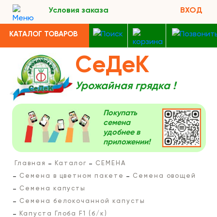
Условия заказа
ВХОД
КАТАЛОГ ТОВАРОВ
СеДеК
Урожайная грядка !
Покупать
семена
удобнее в
приложении!
Главная
Каталог
СЕМЕНА
Семена в цветном пакете
Семена овощей
Семена капусты
Семена белокочанной капусты
Капуста Глоба F1 (б/к)