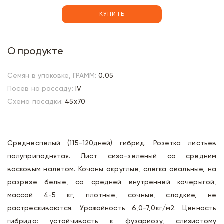
КУПИТЬ
О продукте
Семян в упаковке, ГРАММ:
0.05
Посев на рассаду:
IV
Схема посадки:
45х70
Среднеспелый (115-120дней) гибрид. Розетка листьев
полуприподнятая. Лист сизо-зеленый со средним
восковым налетом. Кочаны округлые, слегка овальные, на
разрезе белые, со средней внутренней кочерыгой,
массой 4-5 кг, плотные, сочные, сладкие, не
растрескиваются. Урожайность 6,0-7,0кг/м2. Ценность
гибрида: устойчивость к фузариозу, слизистому