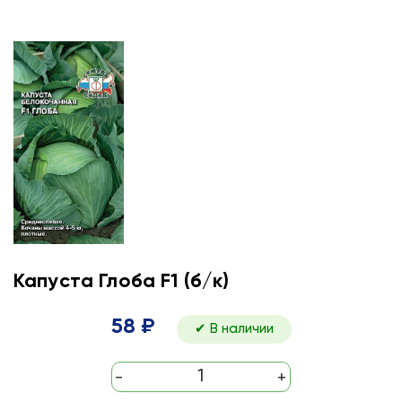
Капуста Глоба F1 (б/к)
58 ₽
✔ В наличии
-
+