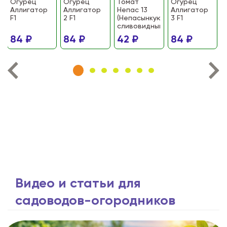
Огурец
Огурец
Томат
Огурец
Аллигатор
Аллигатор
Непас 13
Аллигатор
F1
2 F1
(Непасынкующийся
3 F1
сливовидный)
84 ₽
84 ₽
42 ₽
84 ₽
Видео и статьи для
садоводов-огородников