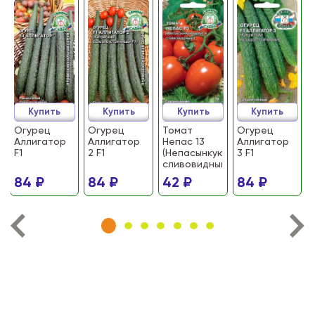
Купить
Купить
Купить
Купить
Огурец
Огурец
Томат
Огурец
Аллигатор
Аллигатор
Непас 13
Аллигатор
F1
2 F1
(Непасынкующийся
3 F1
сливовидный)
84 ₽
84 ₽
42 ₽
84 ₽