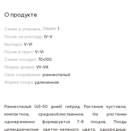
О продукте
Семян в упаковке, ГРАММ:
1
Посев на рассаду:
IV-V
Высадка:
V-VI
Посев в грунт:
V-VI
Схема посадки:
70х100
Уборка урожая:
VII-VIII
Срок созревания:
раннеспелый
Форма плода:
удлиненная
Раннеспелый (45-50 дней) гибрид. Растение кустовое,
компактное, среднеоблиственное. На растении
одновременно формируется 7-8 плодов. Плоды
цилиндрические, светло-зеленого цвета, однородные,