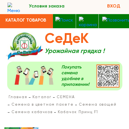
Условия заказа
ВХОД
КАТАЛОГ ТОВАРОВ
СеДеК
Урожайная грядка !
Покупать
семена
удобнее в
приложении!
Главная
Каталог
СЕМЕНА
Семена в цветном пакете
Семена овощей
Семена кабачков
Кабачок Принц F1