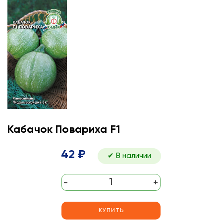
Кабачок Повариха F1
42 ₽
✔ В наличии
-
+
КУПИТЬ