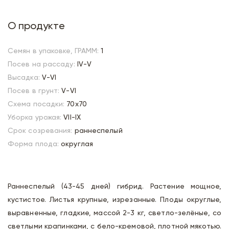
О продукте
Семян в упаковке, ГРАММ:
1
Посев на рассаду:
IV-V
Высадка:
V-VI
Посев в грунт:
V-VI
Схема посадки:
70х70
Уборка урожая:
VII-IX
Срок созревания:
раннеспелый
Форма плода:
округлая
Раннеспелый (43-45 дней) гибрид. Растение мощное,
кустистое. Листья крупные, изрезанные. Плоды округлые,
выравненные, гладкие, массой 2-3 кг, светло-зелёные, со
светлыми крапинками, с бело-кремовой, плотной мякотью.