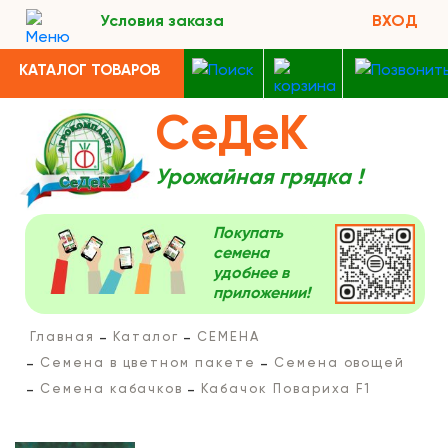
Условия заказа
ВХОД
КАТАЛОГ ТОВАРОВ
СеДеК
Урожайная грядка !
Покупать
семена
удобнее в
приложении!
Главная
Каталог
СЕМЕНА
Семена в цветном пакете
Семена овощей
Семена кабачков
Кабачок Повариха F1