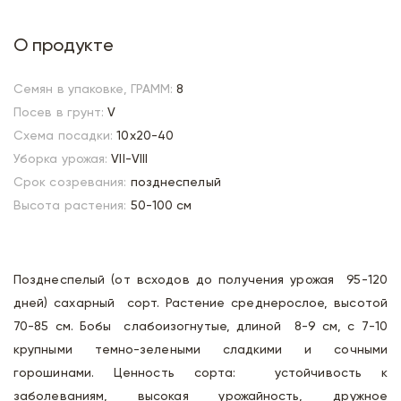
О продукте
Семян в упаковке, ГРАММ:
8
Посев в грунт:
V
Схема посадки:
10х20-40
Уборка урожая:
VII-VIII
Срок созревания:
позднеспелый
Высота растения:
50-100 см
Позднеспелый (от всходов до получения урожая 95-120
дней) сахарный сорт. Растение среднерослое, высотой
70-85 см. Бобы слабоизогнутые, длиной 8-9 см, с 7-10
крупными темно-зелеными сладкими и сочными
горошинами. Ценность сорта: устойчивость к
заболеваниям, высокая урожайность, дружное