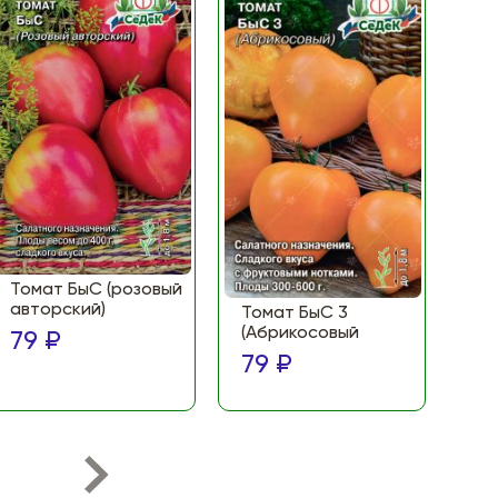
Томат БыС (розовый
То
авторский)
(Ф
Томат БыС 3
ма
(Абрикосовый
79 ₽
по
79 ₽
79