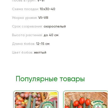
Посев в грунт:
V-VI
Схема посадки:
10х30-40
Уборка урожая:
VII-VIII
Срок созревания:
скороспелый
Высота растения:
до 40 см
Длина бобов:
12-15 см
Цвет бобов:
желтый
Популярные товары