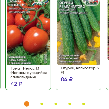
Огурец Аллигатор 3
Томат Непас 13
F1
(Непасынкующийся
сливовидный)
84 ₽
42 ₽