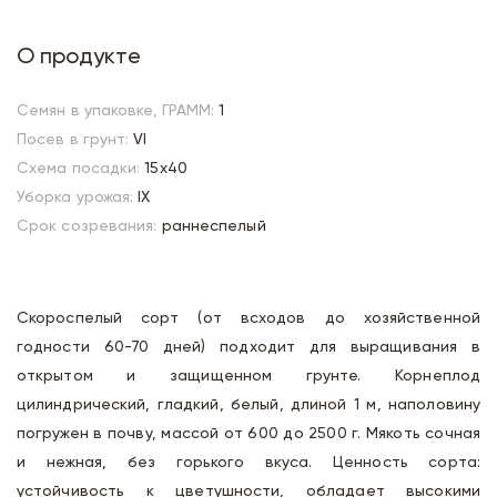
О продукте
Семян в упаковке, ГРАММ:
1
Посев в грунт:
VI
Схема посадки:
15х40
Уборка урожая:
IX
Срок созревания:
раннеспелый
Скороспелый сорт (от всходов до хозяйственной
годности 60-70 дней) подходит для выращивания в
открытом и защищенном грунте. Корнеплод
цилиндрический, гладкий, белый, длиной 1 м, наполовину
погружен в почву, массой от 600 до 2500 г. Мякоть сочная
и нежная, без горького вкуса. Ценность сорта:
устойчивость к цветушности, обладает высокими