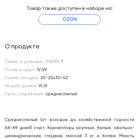
Товар также доступен в наборе на:
OZON
О продукте
Семян в упаковке, ГРАММ:
1
Посев в грунт:
IV,VII
Схема посадки:
20-25х30-40
Уборка урожая:
VI,IX
Срок созревания:
среднеспелый
Среднеспелый (от всходов до хозяйственной годности
66-69 дней) сорт. Корнеплоды крупные, белые, овально-
цилиндрические, гладкие, массой 3 кг и более. Мякоть