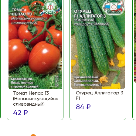
Огурец Аллигатор 3
Томат Непас 13
F1
(Непасынкующийся
сливовидный)
84 ₽
42 ₽