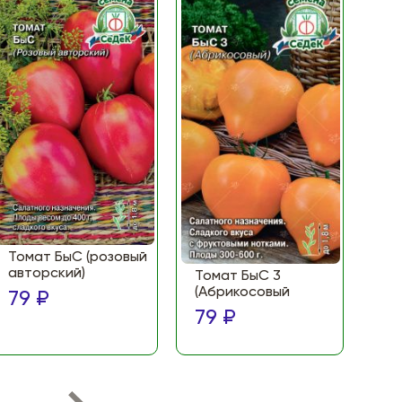
Томат БыС (розовый
То
авторский)
(Ф
Томат БыС 3
ма
(Абрикосовый
79 ₽
по
79 ₽
79