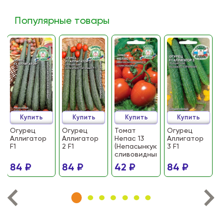
Популярные товары
Купить
Купить
Купить
Купить
Огурец
Огурец
Томат
Огурец
Аллигатор
Аллигатор
Непас 13
Аллигатор
F1
2 F1
(Непасынкующийся
3 F1
сливовидный)
84 ₽
84 ₽
42 ₽
84 ₽