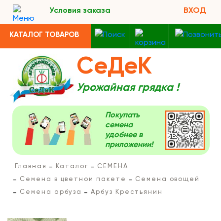
Условия заказа
ВХОД
КАТАЛОГ ТОВАРОВ
СеДеК
Урожайная грядка !
Покупать
семена
удобнее в
приложении!
Главная
Каталог
СЕМЕНА
Семена в цветном пакете
Семена овощей
Семена арбуза
Арбуз Крестьянин