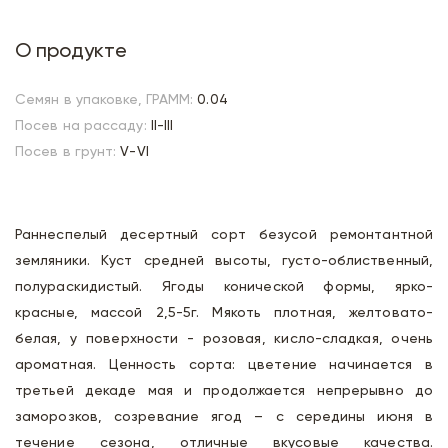
О продукте
Семян в упаковке, ГРАММ:
0.04
Посев на рассаду:
II-III
Посев в грунт:
V-VI
Раннеспелый десертный сорт безусой ремонтантной
земляники. Куст средней высоты, густо-облиственный,
полураскидистый. Ягоды конической формы, ярко-
красные, массой 2,5-5г. Мякоть плотная, желтовато-
белая, у поверхности - розовая, кисло-сладкая, очень
ароматная. Ценность сорта: цветение начинается в
третьей декаде мая и продолжается непрерывно до
заморозков, созревание ягод – с середины июня в
течение сезона, отличные вкусовые качества.