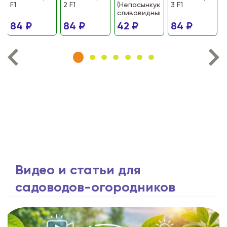
F1
2 F1
(Непасынкующийся
3 F1
сливовидный)
84 ₽
84 ₽
42 ₽
84 ₽
Видео и статьи для
садоводов-огородников