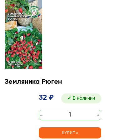
Земляника Рюген
32 ₽
✔ В наличии
-
+
КУПИТЬ