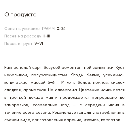
О продукте
Семян в упаковке, ГРАММ:
0.04
Посев на рассаду:
II-III
Посев в грунт:
V-VI
Раннеспелый сорт безусой ремонтантной земляники. Куст
небольшой, полураскидистый. Ягоды белые, усеченно-
конические, массой 5-6 г. Мякоть белая, нежная, кисло-
сладкая, ароматная. Не аллергена. Цветение начинается
в третьей декаде мая и продолжается непрерывно до
заморозков, созревание ягод – с середины июня в
течение всего сезона. Рекомендуется для употребления в
свежем виде, приготовления варений, джемов, компотов.