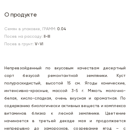
О продукте
Семян в упаковке, ГРАММ:
0.04
Посев на рассаду:
II-III
Посев в грунт:
V-VI
Непревзойденный по вкусовым качествам десертный
сорт безусой ремонтантной земляники. Куст
полураскидистый, высотой 15 см. Ягоды конические,
интенсивно-красные, массой 3-5 г. Мякоть молочно-
белая, кисло-сладкая, очень вкусная и ароматная. По
содержанию биологически активных веществ и комплекса
витаминов близка к лесной землянике. Цветение
начинается в третьей декаде мая и продолжается
непрерывно до заморозков, созревание ягод – с