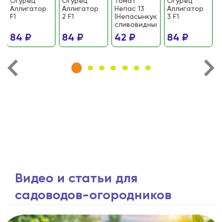
Огурец
Огурец
Томат
Огурец
Аллигатор
Аллигатор
Непас 13
Аллигатор
F1
2 F1
(Непасынкующийся
3 F1
сливовидный)
84 ₽
84 ₽
42 ₽
84 ₽
Видео и статьи для
садоводов-огородников