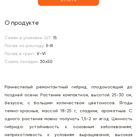
КУПИТЬ
О продукте
Семян в упаковке. ШТ:
15
Посев на рассаду:
II-III
Посев в грунт:
V-VI
Схема посадки:
30х50
Раннеспелый ремонтантный гибрид, плодоносящий до
поздней осени. Растение компактное, высотой 25-30 см,
безусое, с большим количеством цветоносов. Ягоды
темно-красные, массой 18-25 г, сладкие, ароматные. С
одного растения можно получать 1,5-2 кг ягод. Ценность
гибрида: устойчивость к основным заболеваниям,
неприхотливость к условиям выращивания, высокая