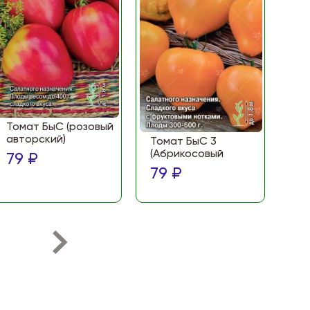
Томат БыС (розовый
То
авторский)
(Ф
Томат БыС 3
ма
(Абрикосовый
79 ₽
по
79 ₽
79