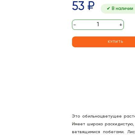
53 ₽
✔ В наличии
-
+
КУПИТЬ
Это обильноцветущее расте
Имеет широко раскидистую,
ветвящимися побегами. Лис