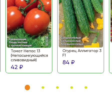
Огурец Аллигатор 3
Томат Непас 13
F1
(Непасынкующийся
сливовидный)
84 ₽
42 ₽