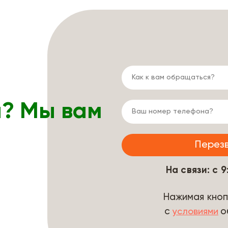
ы? Мы вам
На связи: с 
Нажимая кноп
с
о
условиями