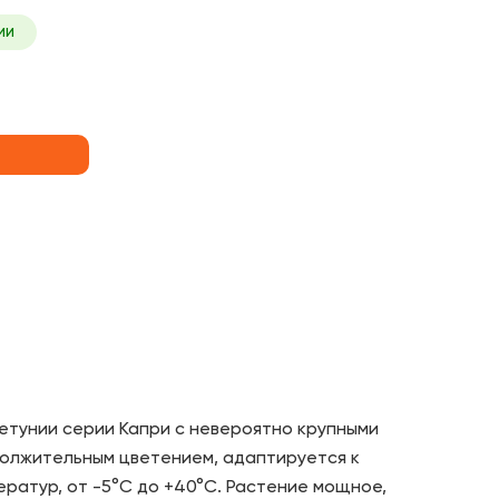
ии
етунии серии Капри с невероятно крупными
должительным цветением, адаптируется к
ратур, от -5°C до +40°C. Растение мощное,