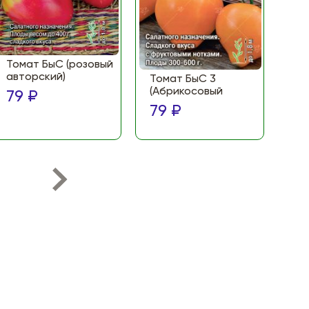
Томат БыС (розовый
То
авторский)
(Ф
Томат БыС 3
ма
(Абрикосовый
79 ₽
по
79 ₽
79