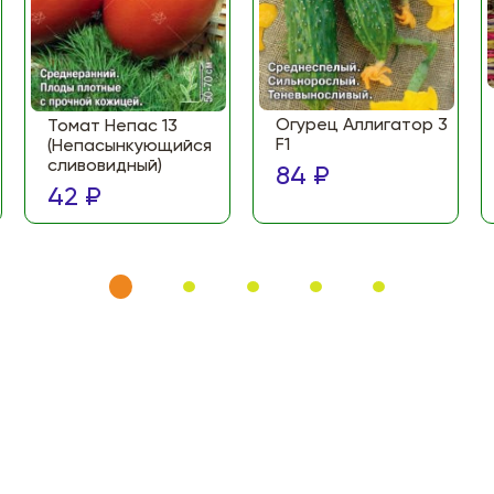
Огурец Аллигатор 3
Томат Непас 13
F1
(Непасынкующийся
сливовидный)
84 ₽
42 ₽