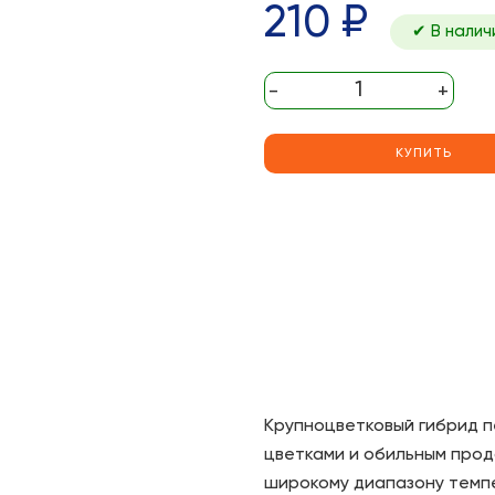
210 ₽
✔ В налич
-
+
КУПИТЬ
Крупноцветковый гибрид п
цветками и обильным про
широкому диапазону темпе