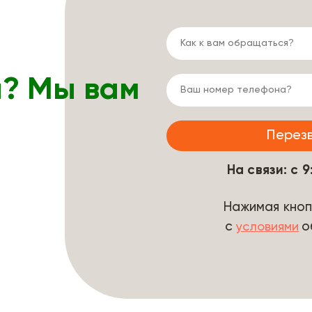
ы? Мы вам
На связи: с 
Нажимая кноп
с
о
условиями