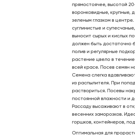
прямостоячее, высотой 20-
воронковидные, крупные, 
зеленым глазком в центре
суглинистые и супесчаные
выносит сырых и кислых п
должен быть достаточно б
полив и регулярные подко
растение цвело в течение 
всей красе. Посев семян 
Семена слегка вдавливают
из распылителя. При попа
раствориться. Посевы на
постоянной влажности и д
Рассаду высаживают в отк
весенних заморозков. Идеа
горшков, контейнеров, под
Оптимальная для прораста