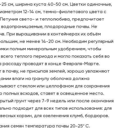
25 см, ширина куста 40-50 см. Цветки одиночные,
диаметром 12-14 см, темно-фиолетового цвета с
. Петуния свето- и теплолюбива, предпочитает
, водопроницаемые, плодородные почвы. Не
очв. При выращивании в контейнерах их объём
ольшим, не менее 14-20 см. Необходим регулярный
рмки полным минеральным удобрением, чтобы
всего теплого периода и могло показать себя во
на рассаду проводят в конце Февраля-Марте.
 в почву, не присыпая землей, хорошо увлажняют
дании влаги на гранулу оболочка должна
крывают стеклом или целлофаном для сохранения
о полных всходов, ставят в освещенное место.
рытый грунт через 7-9 недель или после окончания
льно подходит для всех типов использования: для
весных корзин, для озеленения клумб, бордюров.
ния семян температура почвы 20-25º С.