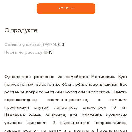
КУПИТЬ
О продукте
Семян в упаковке, ГРАММ:
0.3
Посев на рассаду:
III-IV
Однолетнее растение из семейства Мальвовых. Куст
прямостоячий, высотой до 60см, обильноветвящийся. Все
растение покрыто жесткими короткими волосками. Цветки
воронковидные, карминно-розовые, с темными
прожилками внутри лепестков, диаметром 10 см.
Цветение очень обильное, все растение буквально
усыпано цветками. В выращивание неприхотливое,
хорошо растет на свету и в полутени. Предпочитает