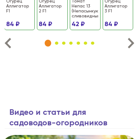
Огурец
Огурец
Томат
Огурец
Аллигатор
Аллигатор
Непас 13
Аллигатор
F1
2 F1
(Непасынкующийся
3 F1
сливовидный)
84 ₽
84 ₽
42 ₽
84 ₽
Видео и статьи для
садоводов-огородников