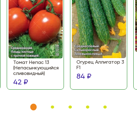
Огурец Аллигатор 3
Томат Непас 13
F1
(Непасынкующийся
сливовидный)
84 ₽
42 ₽