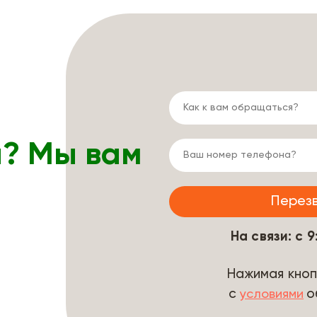
ы? Мы вам
На связи: с 
Нажимая кноп
с
о
условиями