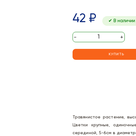
42 ₽
✔ В наличии
-
+
КУПИТЬ
Травянистое растение, высо
Цветки крупные, одиночны
серединой, 5-6см в диаметр