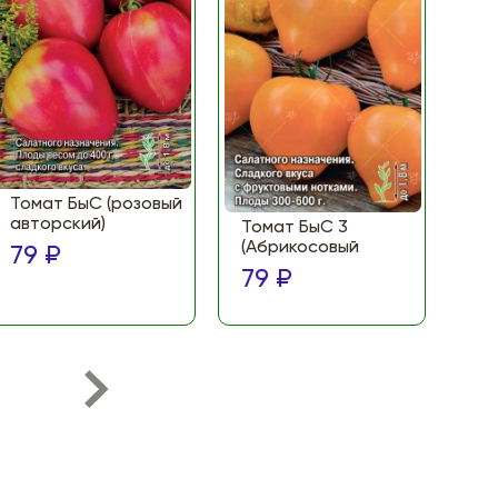
Томат БыС (розовый
То
авторский)
(Ф
Томат БыС 3
ма
(Абрикосовый
79 ₽
по
79 ₽
79