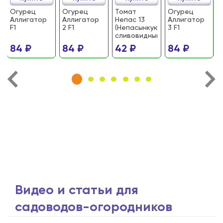
Огурец
Огурец
Томат
Огурец
Аллигатор
Аллигатор
Непас 13
Аллигатор
F1
2 F1
(Непасынкующийся
3 F1
сливовидный)
84 ₽
84 ₽
42 ₽
84 ₽
Видео и статьи для
садоводов-огородников