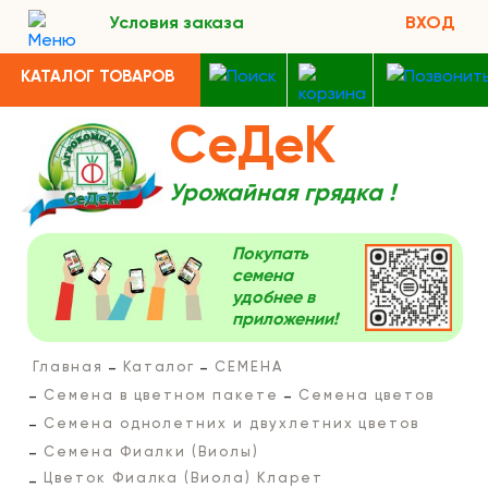
Условия заказа
ВХОД
КАТАЛОГ ТОВАРОВ
СеДеК
Урожайная грядка !
Покупать
семена
удобнее в
приложении!
Главная
Каталог
СЕМЕНА
Семена в цветном пакете
Семена цветов
Семена однолетних и двухлетних цветов
Семена Фиалки (Виолы)
Цветок Фиалка (Виола) Кларет