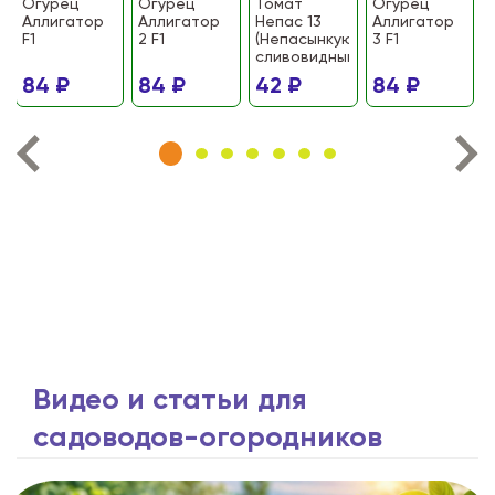
Огурец
Огурец
Томат
Огурец
Аллигатор
Аллигатор
Непас 13
Аллигатор
F1
2 F1
(Непасынкующийся
3 F1
сливовидный)
84 ₽
84 ₽
42 ₽
84 ₽
Видео и статьи для
садоводов-огородников