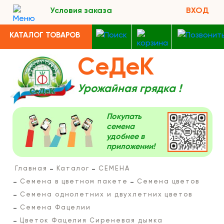
Условия заказа
ВХОД
КАТАЛОГ ТОВАРОВ
СеДеК
Урожайная грядка !
Покупать
семена
удобнее в
приложении!
Главная
Каталог
СЕМЕНА
Семена в цветном пакете
Семена цветов
Семена однолетних и двухлетних цветов
Семена Фацелии
Цветок Фацелия Сиреневая дымка