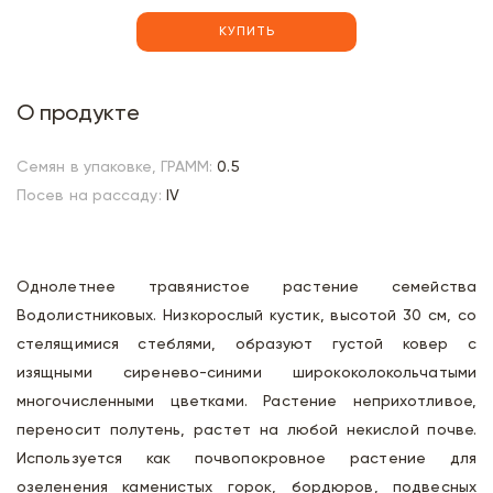
КУПИТЬ
О продукте
Семян в упаковке, ГРАММ:
0.5
Посев на рассаду:
IV
Однолетнее травянистое растение семейства
Водолистниковых. Низкорослый кустик, высотой 30 см, со
стелящимися стеблями, образуют густой ковер с
изящными сиренево-синими ширококолокольчатыми
многочисленными цветками. Растение неприхотливое,
переносит полутень, растет на любой некислой почве.
Используется как почвопокровное растение для
озеленения каменистых горок, бордюров, подвесных