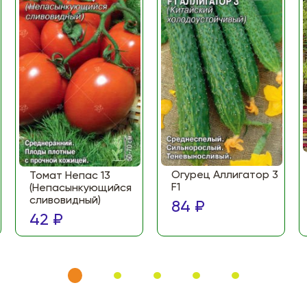
Огурец Аллигатор 3
Томат Непас 13
F1
(Непасынкующийся
сливовидный)
84 ₽
42 ₽