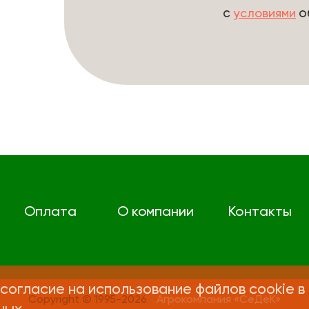
с
о
условиями
Оплата
О компании
Контакты
согласие на использование файлов cookie в
Copyright © 1995-2026
Агрокомпания «СеДеК»