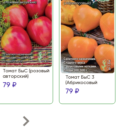
Томат БыС (розовый
То
авторский)
(Ф
Томат БыС 3
ма
(Абрикосовый
79 ₽
по
79 ₽
79