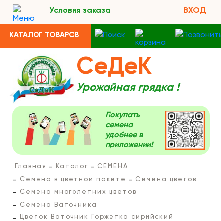
Условия заказа
ВХОД
КАТАЛОГ ТОВАРОВ
СеДеК
Урожайная грядка !
Покупать
семена
удобнее в
приложении!
Главная
Каталог
СЕМЕНА
Семена в цветном пакете
Семена цветов
Семена многолетних цветов
Семена Ваточника
Цветок Ваточник Горжетка сирийский