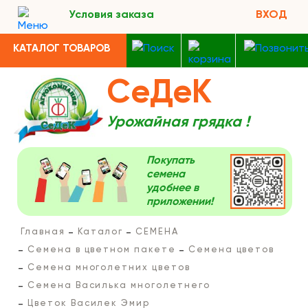
Условия заказа
ВХОД
КАТАЛОГ ТОВАРОВ
СеДеК
Урожайная грядка !
Покупать
семена
удобнее в
приложении!
Главная
Каталог
СЕМЕНА
Семена в цветном пакете
Семена цветов
Семена многолетних цветов
Семена Василька многолетнего
Цветок Василек Эмир