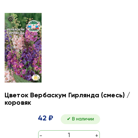
Цветок Вербаскум Гирлянда (смесь) /
коровяк
42 ₽
✔ В наличии
-
+