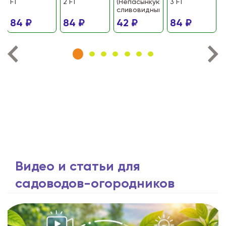
F1
2 F1
(Непасынкующийся
3 F1
сливовидный)
84 ₽
84 ₽
42 ₽
84 ₽
Видео и статьи для
садоводов-огородников