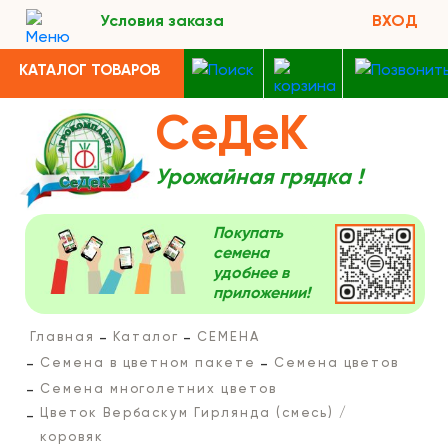
Условия заказа
ВХОД
КАТАЛОГ ТОВАРОВ
СеДеК
Урожайная грядка !
Покупать
семена
удобнее в
приложении!
Главная
Каталог
СЕМЕНА
Семена в цветном пакете
Семена цветов
Семена многолетних цветов
Цветок Вербаскум Гирлянда (смесь) /
коровяк