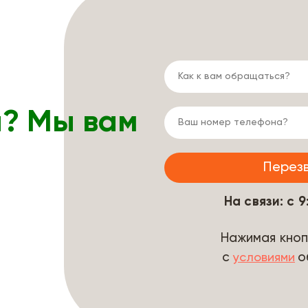
ы? Мы вам
На связи: с 
Нажимая кноп
с
о
условиями