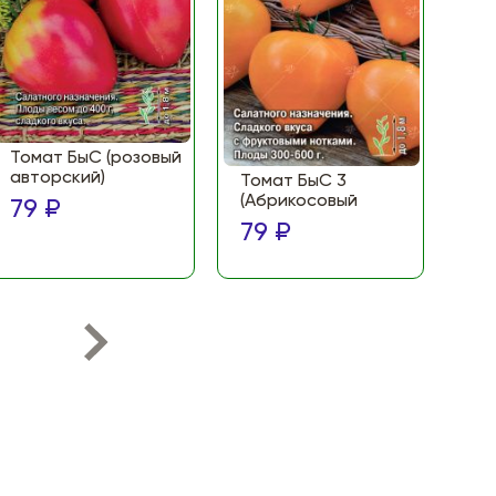
Томат БыС (розовый
То
авторский)
(Ф
Томат БыС 3
ма
(Абрикосовый
79 ₽
по
79 ₽
79