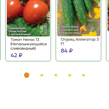
Огурец Аллигатор 3
Томат Непас 13
F1
(Непасынкующийся
сливовидный)
84 ₽
42 ₽