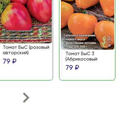
Томат БыС (розовый
То
авторский)
(Ф
Томат БыС 3
ма
(Абрикосовый
79 ₽
по
79 ₽
79