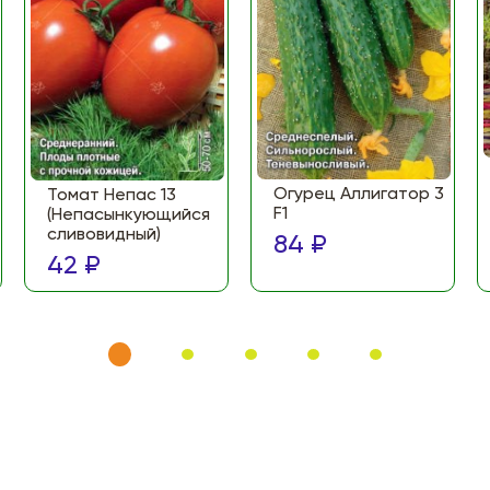
Огурец Аллигатор 3
Томат Непас 13
F1
(Непасынкующийся
сливовидный)
84 ₽
42 ₽