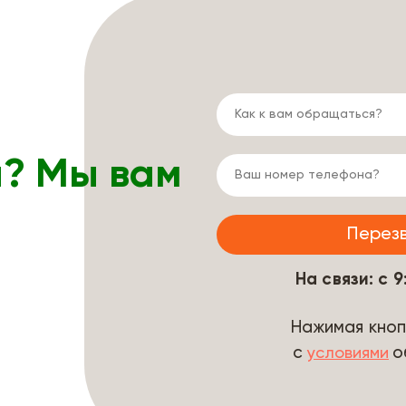
ы? Мы вам
На связи: с 
Нажимая кноп
с
о
условиями