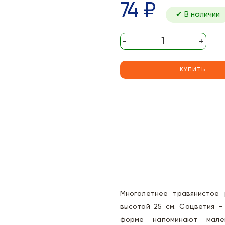
74 ₽
✔ В наличии
-
+
КУПИТЬ
Многолетнее травянистое 
высотой 25 см. Соцветия –
форме напоминают мален