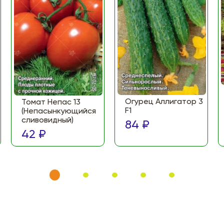
Огурец Аллигатор 3
Томат Непас 13
F1
(Непасынкующийся
сливовидный)
84 ₽
42 ₽