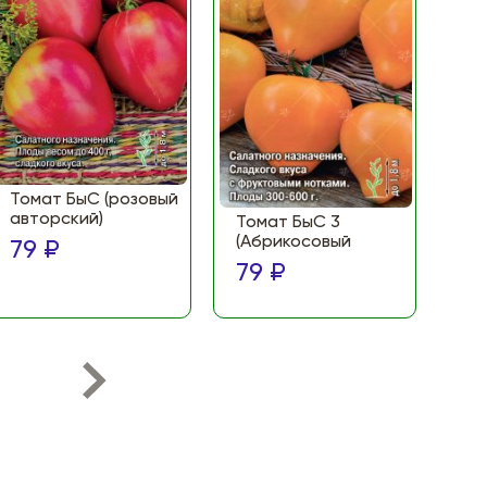
Томат БыС (розовый
То
авторский)
(Ф
Томат БыС 3
ма
(Абрикосовый
79 ₽
по
79 ₽
79