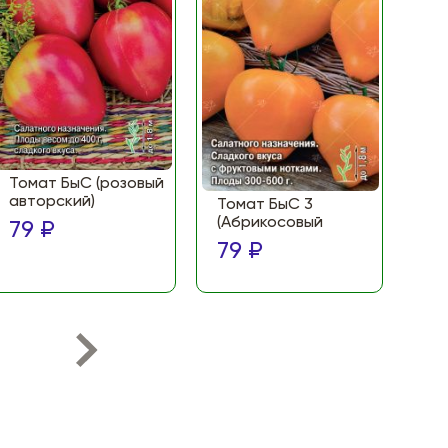
Томат БыС (розовый
То
авторский)
(Ф
Томат БыС 3
ма
(Абрикосовый
79 ₽
по
79 ₽
79