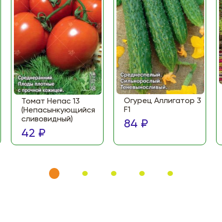
Огурец Аллигатор 3
Томат Непас 13
F1
(Непасынкующийся
сливовидный)
84 ₽
42 ₽