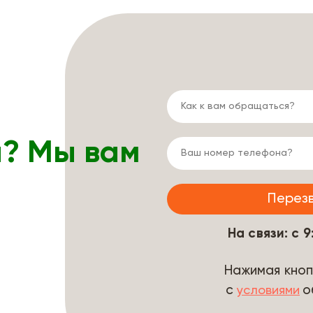
ы? Мы вам
На связи: с 
Нажимая кноп
с
о
условиями