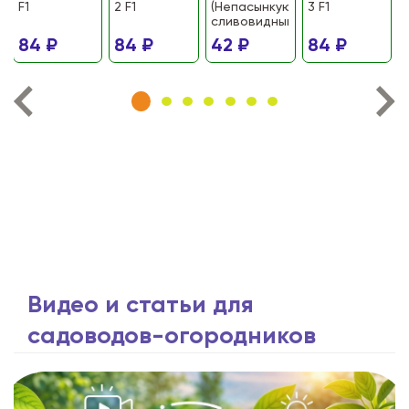
F1
2 F1
(Непасынкующийся
3 F1
сливовидный)
84 ₽
84 ₽
42 ₽
84 ₽
Видео и статьи для
садоводов-огородников