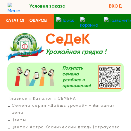
Условия заказа
ВХОД
КАТАЛОГ ТОВАРОВ
СеДеК
Урожайная грядка !
Покупать
семена
удобнее в
приложении!
Главная
Каталог
СЕМЕНА
Семена серии «Даёшь урожай» - Выгодная
цена
Цветы
цветок Астра Космический дождь (страусово