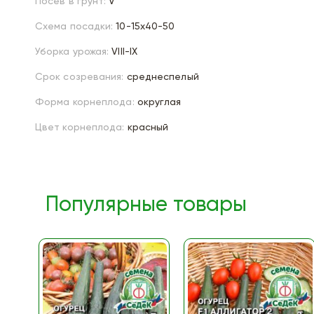
Посев в грунт:
V
Схема посадки:
10-15х40-50
Уборка урожая:
VIII-IX
Срок созревания:
среднеспелый
Форма корнеплода:
округлая
Цвет корнеплода:
красный
Популярные товары