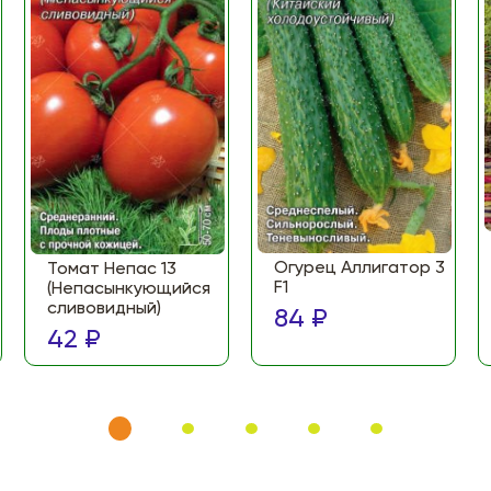
Огурец Аллигатор 3
Томат Непас 13
F1
(Непасынкующийся
сливовидный)
84 ₽
42 ₽