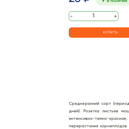
✔ В наличии
-
+
КУПИТЬ
Среднеранний сорт (период
дней). Розетка листьев мо
интенсивно-темно-красная, 
перерастания корнеплодов 