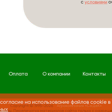
с
о
условиями
Оплата
О компании
Контакты
согласие на использование файлов cookie в
Copyright © 1995-2026
Агрокомпания «СеДеК»
ных
ищены. Перепечатка материалов сайта только с разреше