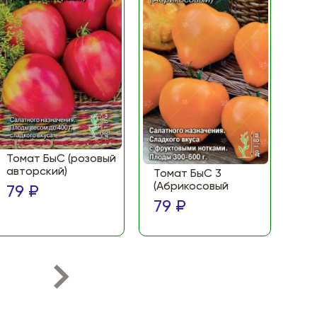
Томат БыС (розовый
То
авторский)
(Ф
Томат БыС 3
ма
(Абрикосовый
79 ₽
по
79 ₽
79