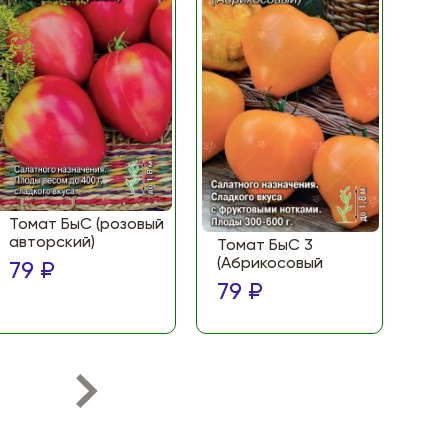
Томат БыС (розовый
То
авторский)
(Ф
Томат БыС 3
ма
(Абрикосовый
79 ₽
по
79 ₽
79