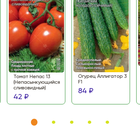
Огурец Аллигатор 3
Томат Непас 13
F1
(Непасынкующийся
сливовидный)
84 ₽
42 ₽