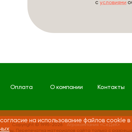
с
о
условиями
Оплата
О компании
Контакты
согласие на использование файлов cookie в
Copyright © 1995-2026
Агрокомпания «СеДеК»
ных
ищены. Перепечатка материалов сайта только с разреше