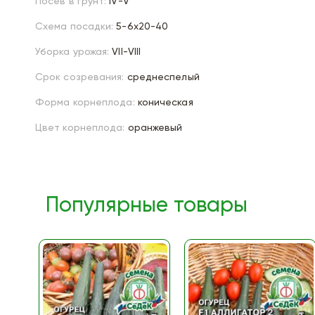
Посев в грунт:
IV-V
Схема посадки:
5-6х20-40
Уборка урожая:
VII-VIII
Срок созревания:
среднеспелый
Форма корнеплода:
коническая
Цвет корнеплода:
оранжевый
Популярные товары