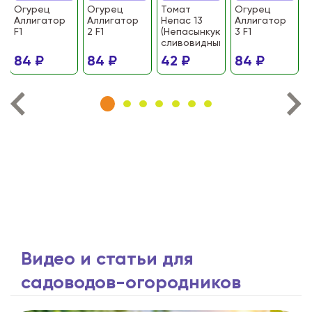
Огурец
Огурец
Томат
Огурец
Аллигатор
Аллигатор
Непас 13
Аллигатор
F1
2 F1
(Непасынкующийся
3 F1
сливовидный)
84 ₽
84 ₽
42 ₽
84 ₽
Видео и статьи для
садоводов-огородников