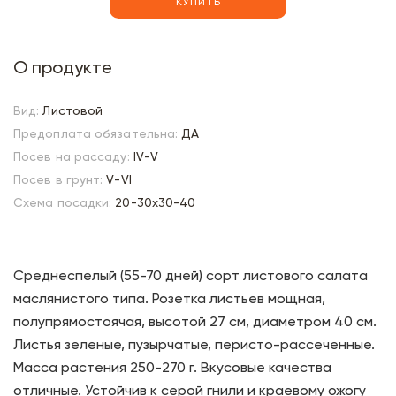
КУПИТЬ
О продукте
Вид:
Листовой
Предоплата обязательна:
ДА
Посев на рассаду:
IV-V
Посев в грунт:
V-VI
Схема посадки:
20-30х30-40
Среднеспелый (55-70 дней) сорт листового салата
маслянистого типа. Розетка листьев мощная,
полупрямостоячая, высотой 27 см, диаметром 40 см.
Листья зеленые, пузырчатые, перисто-рассеченные.
Масса растения 250-270 г. Вкусовые качества
отличные. Устойчив к серой гнили и краевому ожогу