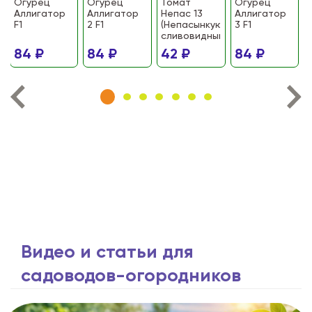
Огурец
Огурец
Томат
Огурец
Аллигатор
Аллигатор
Непас 13
Аллигатор
F1
2 F1
(Непасынкующийся
3 F1
сливовидный)
84 ₽
84 ₽
42 ₽
84 ₽
Видео и статьи для
садоводов-огородников