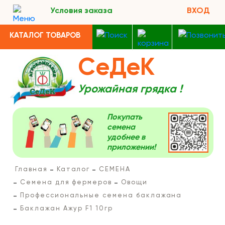
Условия заказа
ВХОД
КАТАЛОГ ТОВАРОВ
СеДеК
Урожайная грядка !
Покупать
семена
удобнее в
приложении!
Главная
Каталог
СЕМЕНА
Семена для фермеров
Овощи
Профессиональные семена баклажана
Баклажан Ажур F1 10гр