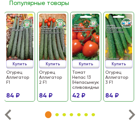
Популярные товары
Купить
Купить
Купить
Купить
Огурец
Огурец
Томат
Огурец
Аллигатор
Аллигатор
Непас 13
Аллигатор
F1
2 F1
(Непасынкующийся
3 F1
сливовидный)
84 ₽
84 ₽
42 ₽
84 ₽