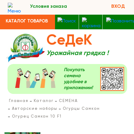
Условия заказа
ВХОД
КАТАЛОГ ТОВАРОВ
СеДеК
Урожайная грядка !
Покупать
семена
удобнее в
приложении!
Главная
Каталог
СЕМЕНА
Авторские наборы
Огурцы Самкон
Огурец Самкон 10 F1