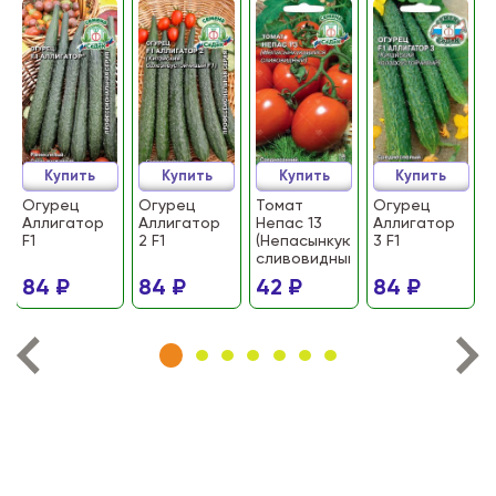
Купить
Купить
Купить
Купить
Огурец
Огурец
Томат
Огурец
Аллигатор
Аллигатор
Непас 13
Аллигатор
F1
2 F1
(Непасынкующийся
3 F1
сливовидный)
84 ₽
84 ₽
42 ₽
84 ₽