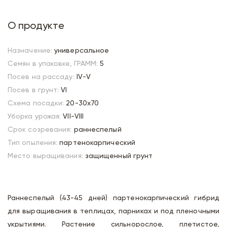
О продукте
Назначение:
универсальное
Семян в упаковке, ГРАММ:
5
Посев на рассаду:
IV-V
Посев в грунт:
VI
Схема посадки:
20-30х70
Уборка урожая:
VII-VIII
Срок созревания:
раннеспелый
Тип опыления:
партенокарпический
Место выращивания:
защищенный грунт
Раннеспелый (43-45 дней) партенокарпический гибрид
для выращивания в теплицах, парниках и под пленочными
укрытиями. Растение сильнорослое, плетистое,