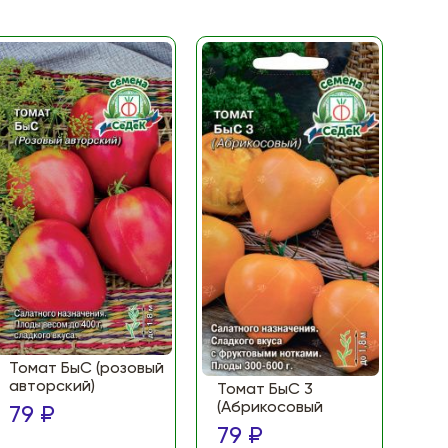
Томат БыС (розовый
То
авторский)
(Ф
Томат БыС 3
ма
(Абрикосовый
79 ₽
по
79 ₽