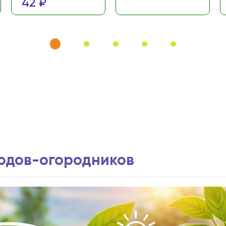
42 ₽
водов-огородников