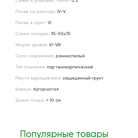
Семян в упаковке, ГРАММ:
0.2
Посев на рассаду:
IV-V
Посев в грунт:
VI
Схема посадки:
35-50х70
Уборка урожая:
VI-VIII
Срок созревания:
раннеспелый
Тип опыления:
партенокарпический
Место выращивания:
защищенный грунт
Кожица:
бугорчатая
Длина плода:
< 10 см
Популярные товары