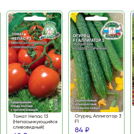
Огурец Аллигатор 3
Томат Непас 13
F1
(Непасынкующийся
сливовидный)
84 ₽