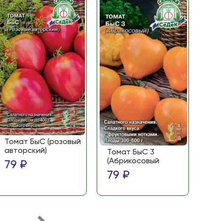
Томат БыС (розовый
То
авторский)
(Ф
Томат БыС 3
ма
(Абрикосовый
79 ₽
по
79 ₽
79