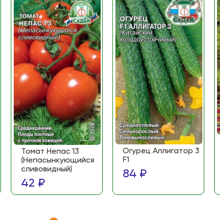
Огурец Аллигатор 3
Томат Непас 13
F1
(Непасынкующийся
сливовидный)
84 ₽
42 ₽