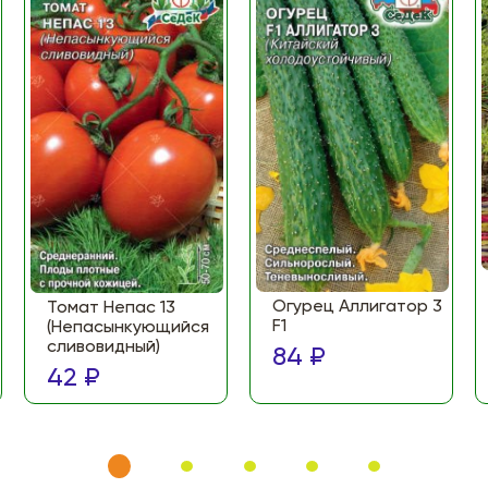
Огурец Аллигатор 3
Томат Непас 13
F1
(Непасынкующийся
сливовидный)
84 ₽
42 ₽