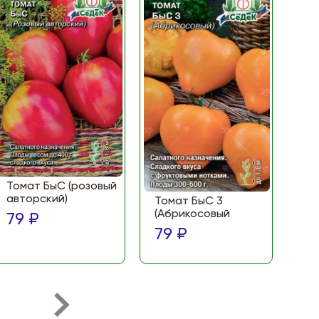
Томат БыС (розовый
То
авторский)
(Ф
Томат БыС 3
ма
(Абрикосовый
79 ₽
по
79 ₽
79