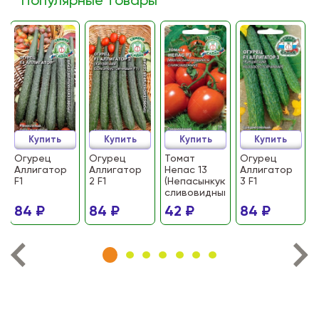
Популярные товары
Купить
Купить
Купить
Купить
Огурец
Огурец
Томат
Огурец
Аллигатор
Аллигатор
Непас 13
Аллигатор
F1
2 F1
(Непасынкующийся
3 F1
сливовидный)
84 ₽
84 ₽
42 ₽
84 ₽