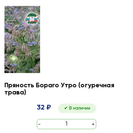
Пряность Бораго Утро (огуречная
трава)
32 ₽
✔ В наличии
-
+