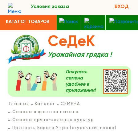
Условия заказа
ВХОД
КАТАЛОГ ТОВАРОВ
СеДеК
Урожайная грядка !
Покупать
семена
удобнее в
приложении!
Главная
Каталог
СЕМЕНА
Семена в цветном пакете
Семена пряно-зеленых культур
Пряность Бораго Утро (огуречная трава)