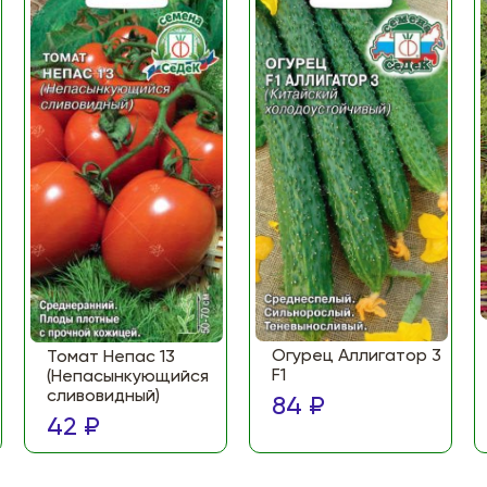
Огурец Аллигатор 3
Томат Непас 13
F1
(Непасынкующийся
сливовидный)
84 ₽
42 ₽