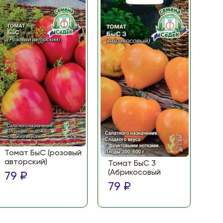
Томат БыС (розовый
То
авторский)
(Ф
Томат БыС 3
ма
(Абрикосовый
79 ₽
по
79 ₽
79