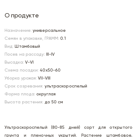
О продукте
Назначение:
универсальное
Семян в упаковке, ГРАММ:
0.1
Вид:
Штамбовый
Посев на рассаду:
III-IV
Высадка:
V-VI
Схема посадки:
40х50-60
Уборка урожая:
VII-VIII
Срок созревания:
ультраскороспелый
Форма плода:
округлая
Высота растения:
до 50 см
Ультраскороспелый (80-85 дней) сорт для открытого
грунта и пленочных укрытий. Растение штамбовое,