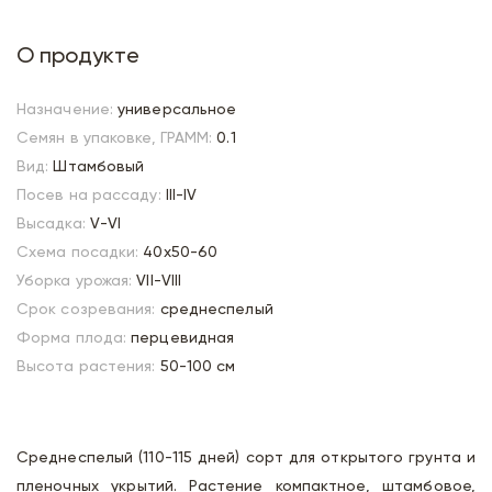
О продукте
Назначение:
универсальное
Семян в упаковке, ГРАММ:
0.1
Вид:
Штамбовый
Посев на рассаду:
III-IV
Высадка:
V-VI
Схема посадки:
40х50-60
Уборка урожая:
VII-VIII
Срок созревания:
среднеспелый
Форма плода:
перцевидная
Высота растения:
50-100 см
Среднеспелый (110-115 дней) сорт для открытого грунта и
пленочных укрытий. Растение компактное, штамбовое,