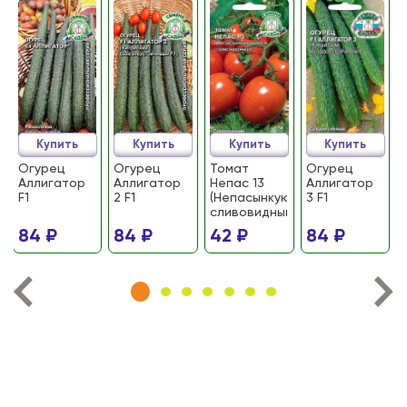
Купить
Купить
Купить
Купить
Огурец
Огурец
Томат
Огурец
Аллигатор
Аллигатор
Непас 13
Аллигатор
F1
2 F1
(Непасынкующийся
3 F1
сливовидный)
84 ₽
84 ₽
42 ₽
84 ₽