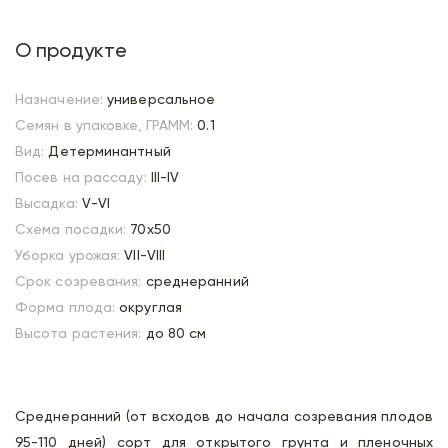
О продукте
Назначение:
универсальное
Семян в упаковке, ГРАММ:
0.1
Вид:
Детерминантный
Посев на рассаду:
III-IV
Высадка:
V-VI
Схема посадки:
70х50
Уборка урожая:
VII-VIII
Срок созревания:
среднеранний
Форма плода:
округлая
Высота растения:
до 80 см
Среднеранний (от всходов до начала созревания плодов
95-110 дней) сорт для открытого грунта и пленочных