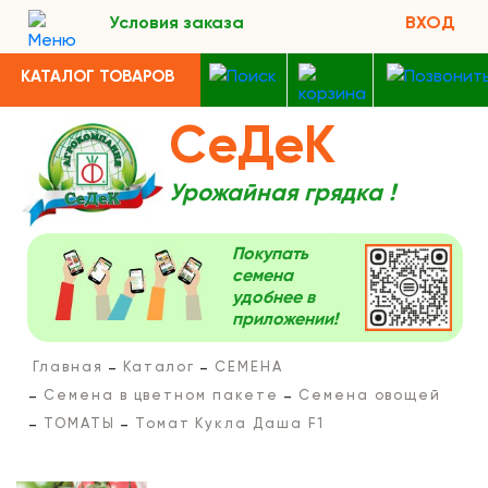
Условия заказа
ВХОД
КАТАЛОГ ТОВАРОВ
СеДеК
Урожайная грядка !
Покупать
семена
удобнее в
приложении!
Главная
Каталог
СЕМЕНА
Семена в цветном пакете
Семена овощей
ТОМАТЫ
Томат Кукла Даша F1